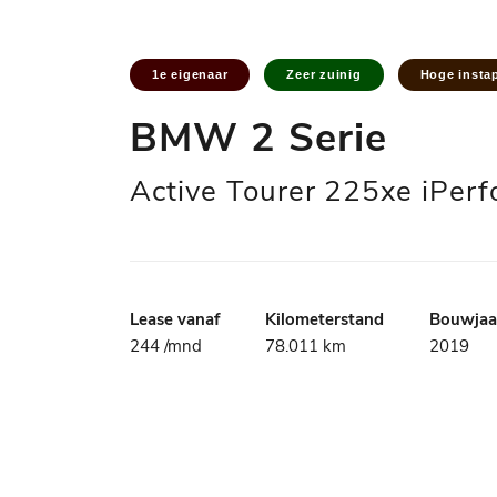
1e eigenaar
Zeer zuinig
Hoge insta
BMW 2 Serie
Active Tourer 225xe iPerf
Lease vanaf
Kilometerstand
Bouwjaa
244 /mnd
78.011 km
2019