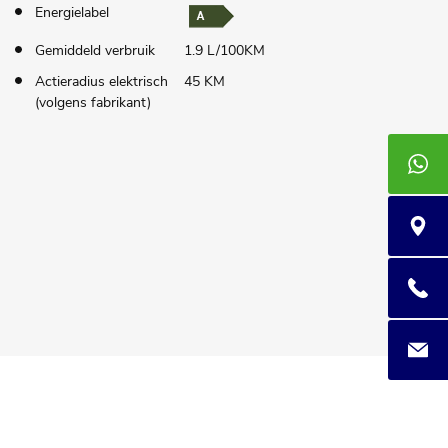
Energielabel
Gemiddeld verbruik
1.9 L/100KM
Actieradius elektrisch
45 KM
(volgens fabrikant)
+3185 4
Praam 7
085 400
info@au