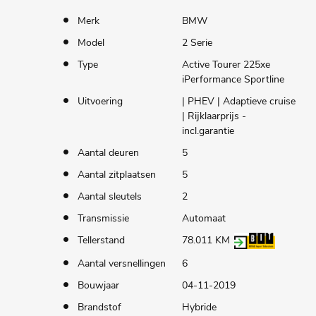
Merk
BMW
Model
2 Serie
Type
Active Tourer 225xe
iPerformance Sportline
Uitvoering
| PHEV | Adaptieve cruise
| Rijklaarprijs -
incl.garantie
Aantal deuren
5
Aantal zitplaatsen
5
Aantal sleutels
2
Transmissie
Automaat
Tellerstand
78.011 KM
Aantal versnellingen
6
Bouwjaar
04-11-2019
Brandstof
Hybride