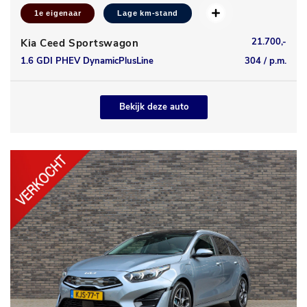
1e eigenaar
Lage km-stand
21.700,-
Kia Ceed Sportswagon
1.6 GDI PHEV DynamicPlusLine
304 / p.m.
Bekijk deze auto