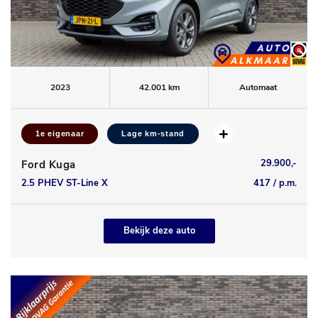
2023
42.001 km
Automaat
1e eigenaar
Lage km-stand
29.900,-
Ford Kuga
2.5 PHEV ST-Line X
417 / p.m.
Bekijk deze auto