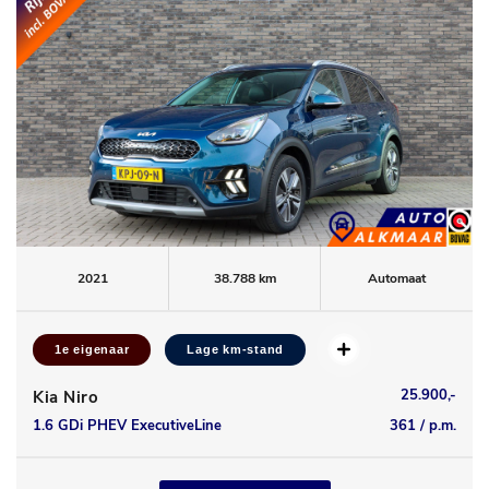
2021
38.788 km
Automaat
1e eigenaar
Lage km-stand
25.900,-
Kia Niro
1.6 GDi PHEV ExecutiveLine
361 / p.m.