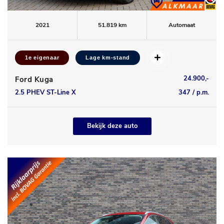
2021
51.819 km
Automaat
1e eigenaar
Lage km-stand
24.900,-
Ford Kuga
2.5 PHEV ST-Line X
347 / p.m.
Bekijk deze auto