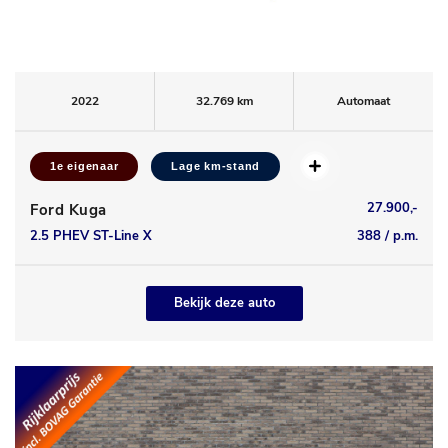
2022
32.769 km
Automaat
1e eigenaar
Lage km-stand
27.900,-
Ford Kuga
2.5 PHEV ST-Line X
388 / p.m.
Bekijk deze auto