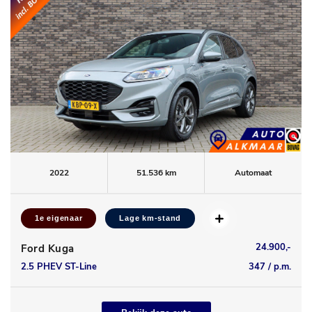
2022
51.536 km
Automaat
1e eigenaar
Lage km-stand
24.900,-
Ford Kuga
2.5 PHEV ST-Line
347 / p.m.