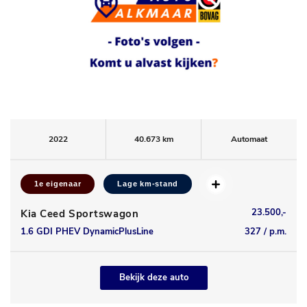
2022
40.673 km
Automaat
1e eigenaar
Lage km-stand
23.500,-
Kia Ceed Sportswagon
1.6 GDI PHEV DynamicPlusLine
327 / p.m.
Bekijk deze auto