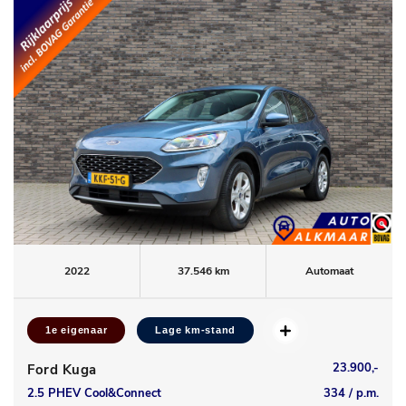
2022
37.546 km
Automaat
1e eigenaar
Lage km-stand
23.900,-
Ford Kuga
2.5 PHEV Cool&Connect
334 / p.m.