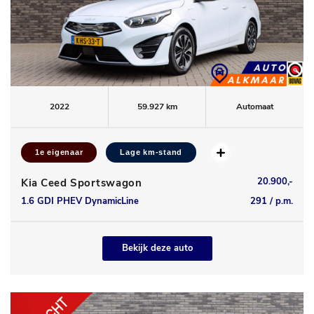
2022
59.927 km
Automaat
1e eigenaar
Lage km-stand
20.900,-
Kia Ceed Sportswagon
1.6 GDI PHEV DynamicLine
291 / p.m.
Bekijk deze auto