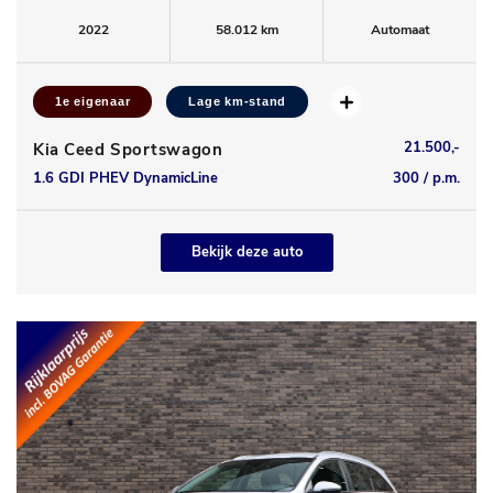
2022
58.012 km
Automaat
1e eigenaar
Lage km-stand
21.500,-
Kia Ceed Sportswagon
1.6 GDI PHEV DynamicLine
300 / p.m.
Bekijk deze auto