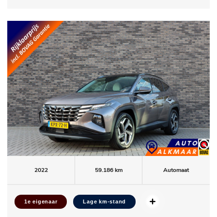
2022
59.186 km
Automaat
1e eigenaar
Lage km-stand