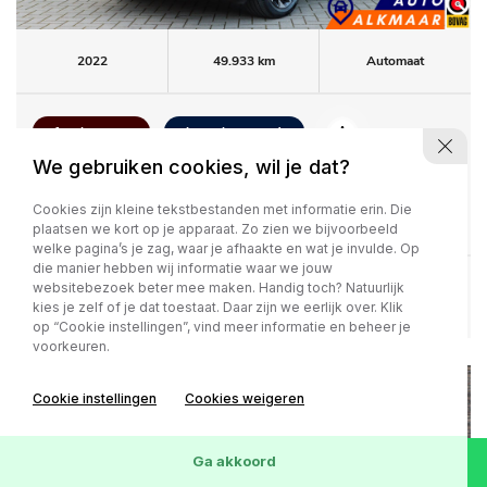
2022
49.933 km
Automaat
1e eigenaar
Lage km-stand
We gebruiken cookies, wil je dat?
34.900,-
Kia Sportage
1.6 T-GDi Plug-in Hybrid AWD GT-
486 / p.m.
Cookies zijn kleine tekstbestanden met informatie erin. Die
PlusLine
plaatsen we kort op je apparaat. Zo zien we bijvoorbeeld
welke pagina’s je zag, waar je afhaakte en wat je invulde. Op
die manier hebben wij informatie waar we jouw
websitebezoek beter mee maken. Handig toch? Natuurlijk
Bekijk deze auto
kies je zelf of je dat toestaat. Daar zijn we eerlijk over. Klik
op “Cookie instellingen”, vind meer informatie en beheer je
voorkeuren.
Cookie instellingen
Cookies weigeren
Ga akkoord