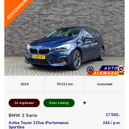
2019
78.011 km
Automaat
1e eigenaar
Zeer zuinig
17.500,-
BMW 2 Serie
Active Tourer 225xe iPerformance
244 / p.m.
Sportline