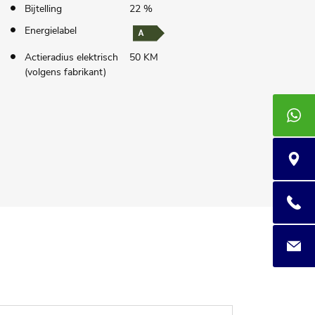
Bijtelling
22 %
Energielabel
Actieradius elektrisch
50 KM
(volgens fabrikant)
+3185 4
Praam 7
085 400
info@au