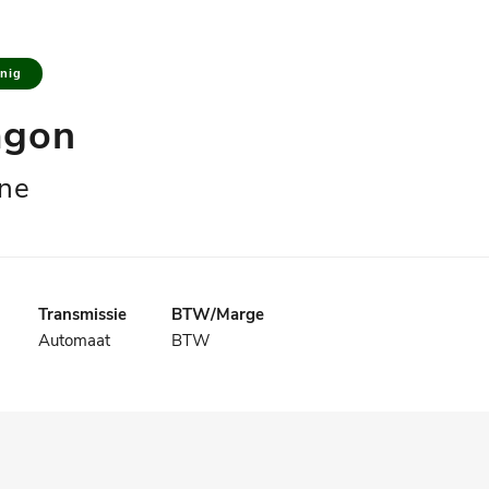
inig
agon
ine
Transmissie
BTW/Marge
Automaat
BTW