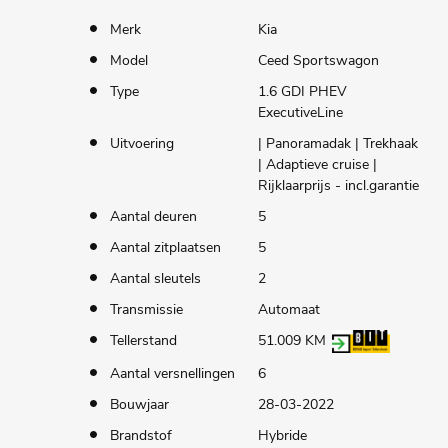
Merk
Kia
Model
Ceed Sportswagon
Type
1.6 GDI PHEV
ExecutiveLine
Uitvoering
| Panoramadak | Trekhaak
| Adaptieve cruise |
Rijklaarprijs - incl.garantie
Aantal deuren
5
Aantal zitplaatsen
5
Aantal sleutels
2
Transmissie
Automaat
Tellerstand
51.009 KM
Aantal versnellingen
6
Bouwjaar
28-03-2022
Brandstof
Hybride