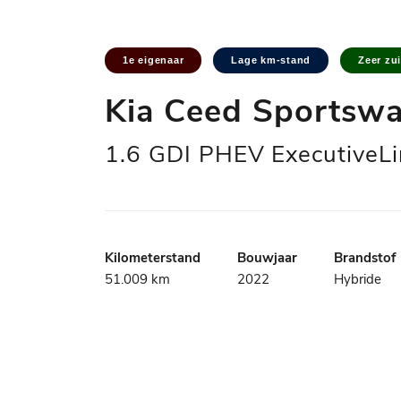
1e eigenaar
Lage km-stand
Zeer zu
Kia Ceed Sportsw
1.6 GDI PHEV ExecutiveL
Kilometerstand
Bouwjaar
Brandstof
51.009 km
2022
Hybride