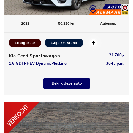
2022
50.226 km
Automaat
1e eigenaar
Lage km-stand
21.700,-
Kia Ceed Sportswagon
1.6 GDI PHEV DynamicPlusLine
304 / p.m.
Bekijk deze auto