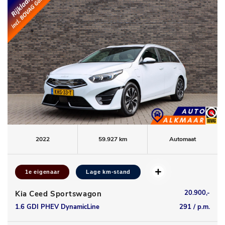
2022
59.927 km
Automaat
1e eigenaar
Lage km-stand
20.900,-
Kia Ceed Sportswagon
1.6 GDI PHEV DynamicLine
291 / p.m.