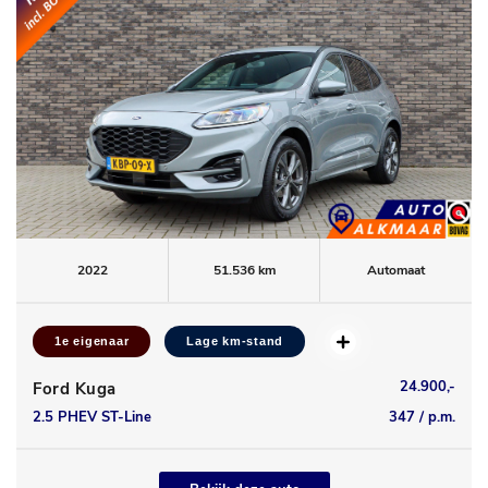
2022
51.536 km
Automaat
1e eigenaar
Lage km-stand
24.900,-
Ford Kuga
2.5 PHEV ST-Line
347 / p.m.