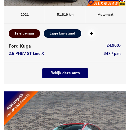
2021
51.819 km
Automaat
1e eigenaar
Lage km-stand
24.900,-
Ford Kuga
2.5 PHEV ST-Line X
347 / p.m.
Bekijk deze auto