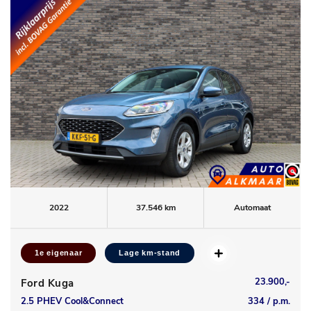
2022
37.546 km
Automaat
1e eigenaar
Lage km-stand
23.900,-
Ford Kuga
2.5 PHEV Cool&Connect
334 / p.m.