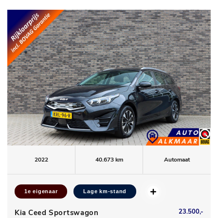
2022
40.673 km
Automaat
1e eigenaar
Lage km-stand
23.500,-
Kia Ceed Sportswagon