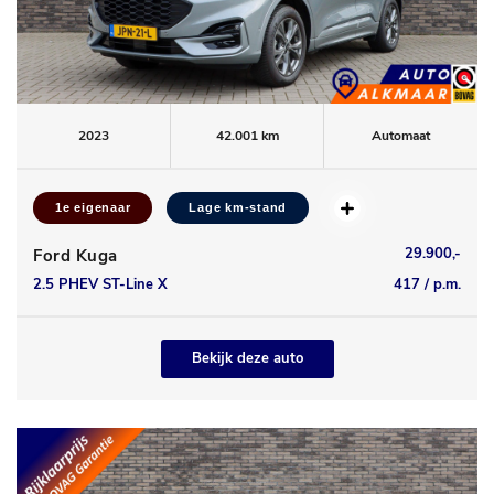
2023
42.001 km
Automaat
1e eigenaar
Lage km-stand
29.900,-
Ford Kuga
2.5 PHEV ST-Line X
417 / p.m.
Bekijk deze auto