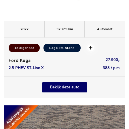
2022
32.769 km
Automaat
1e eigenaar
Lage km-stand
27.900,-
Ford Kuga
2.5 PHEV ST-Line X
388 / p.m.
Bekijk deze auto