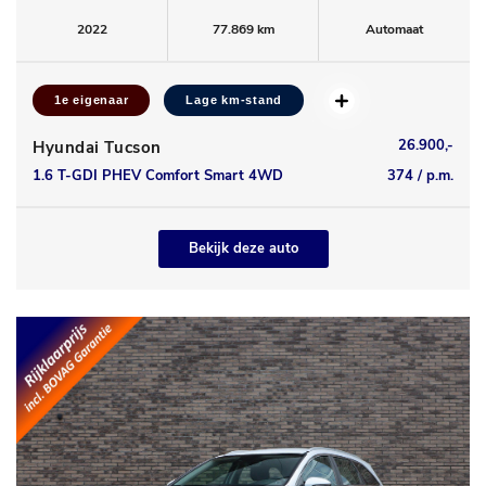
2022
77.869 km
Automaat
1e eigenaar
Lage km-stand
26.900,-
Hyundai Tucson
1.6 T-GDI PHEV Comfort Smart 4WD
374 / p.m.
Bekijk deze auto