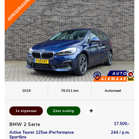
2019
78.011 km
Automaat
1e eigenaar
Zeer zuinig
17.500,-
BMW 2 Serie
Active Tourer 225xe iPerformance
244 / p.m.
Sportline