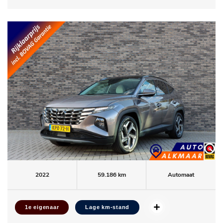
2022
59.186 km
Automaat
1e eigenaar
Lage km-stand