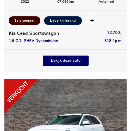
2022
67.696 km
Automaat
1e eigenaar
Lage km-stand
22.700,-
Kia Ceed Sportswagon
1.6 GDI PHEV DynamicLine
318 / p.m.
Bekijk deze auto