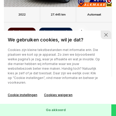
2022
27.445 km
Automaat
1e eigenaar
Lage km-stand
We gebruiken cookies, wil je dat?
Kia Niro
1.6 GDi PHEV ExecutiveLine
Cookies zijn kleine tekstbestanden met informatie erin. Die
plaatsen we kort op je apparaat. Zo zien we bijvoorbeeld
welke pagina’s je zag, waar je afhaakte en wat je invulde. Op
die manier hebben wij informatie waar we jouw
Bekijk deze auto
websitebezoek beter mee maken. Handig toch? Natuurlijk
kies je zelf of je dat toestaat. Daar zijn we eerlijk over. Klik
op “Cookie instellingen”, vind meer informatie en beheer je
voorkeuren.
Cookie instellingen
Cookies weigeren
Ga akkoord