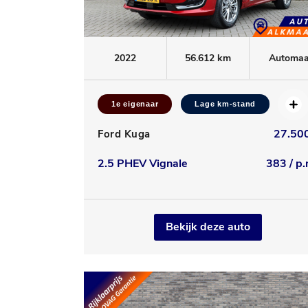
2022
56.612 km
Automaa
1e eigenaar
Lage km-stand
27.500
Ford Kuga
2.5 PHEV Vignale
383 / p.
Bekijk deze auto