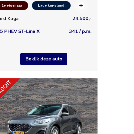
1e eigenaar
Lage km-stand
24.500,-
ord Kuga
.5 PHEV ST-Line X
341 / p.m.
Bekijk deze auto