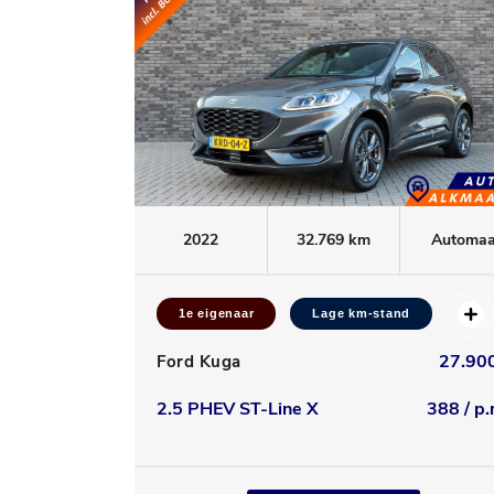
2022
32.769 km
Automaa
1e eigenaar
Lage km-stand
27.900
Ford Kuga
2.5 PHEV ST-Line X
388 / p.