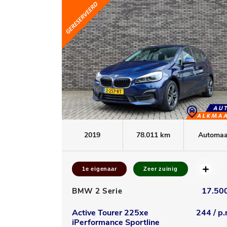
2019
78.011 km
Automaa
1e eigenaar
Zeer zuinig
17.500
BMW 2 Serie
Active Tourer 225xe
244 / p.
iPerformance Sportline