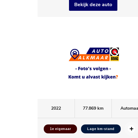
Bekijk deze auto
2022
77.869 km
Automaa
1e eigenaar
Lage km-stand