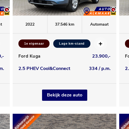
t
2022
37.546 km
Automaat
1e eigenaar
Lage km-stand
,-
23.900,-
Ford Kuga
F
m.
2.5 PHEV Cool&Connect
334 / p.m.
2
Bekijk deze auto