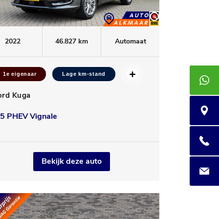
2022
46.827 km
Automaat
1e eigenaar
Lage km-stand
+3185 4
ord Kuga
Praam 7
.5 PHEV Vignale
085 400
Bekijk deze auto
info@au