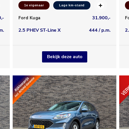
1e eigenaar
Lage km-stand
,-
31.900,-
Ford Kuga
F
m.
2.5 PHEV ST-Line X
444 / p.m.
2
Bekijk deze auto