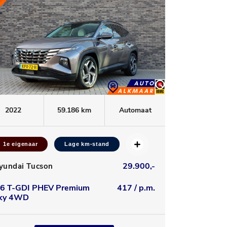
2022
59.186 km
Automaat
1e eigenaar
Lage km-stand
29.900,-
yundai Tucson
.6 T-GDI PHEV Premium
417 / p.m.
ky 4WD