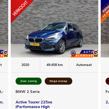
t
2020
49.458 km
Automaat
Zeer zuinig
Hoge instap
,-
BMW 2 Serie
F
m.
Active Tourer 225xe
2
iPerformance High