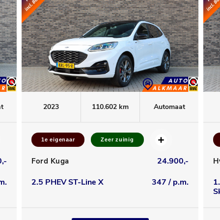
t
2023
110.602 km
Automaat
1e eigenaar
Zeer zuinig
,-
24.900,-
Ford Kuga
H
m.
2.5 PHEV ST-Line X
347 / p.m.
1
S