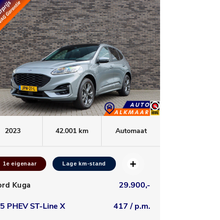
2023
42.001 km
Automaat
1e eigenaar
Lage km-stand
29.900,-
ord Kuga
.5 PHEV ST-Line X
417 / p.m.