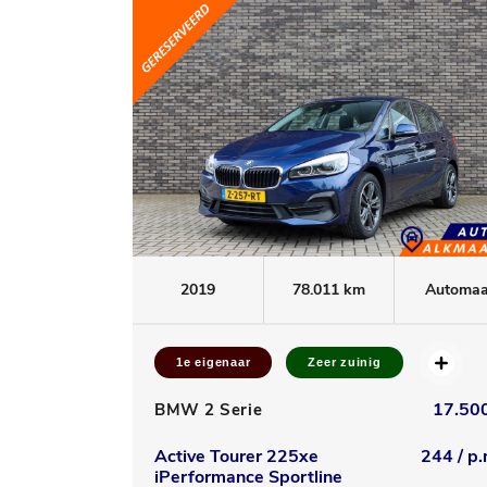
2019
78.011 km
Automaa
1e eigenaar
Zeer zuinig
17.500
BMW 2 Serie
Active Tourer 225xe
244 / p.
iPerformance Sportline