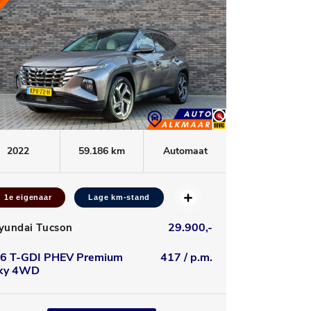
2022
59.186 km
Automaat
1e eigenaar
Lage km-stand
29.900,-
yundai Tucson
.6 T-GDI PHEV Premium
417 / p.m.
ky 4WD