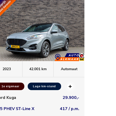
2023
42.001 km
Automaat
1e eigenaar
Lage km-stand
29.900,-
ord Kuga
.5 PHEV ST-Line X
417 / p.m.