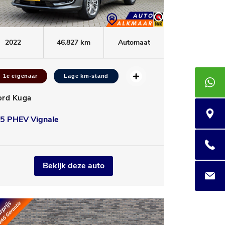
2022
46.827 km
Automaat
1e eigenaar
Lage km-stand
+3185 4
ord Kuga
Praam 7
.5 PHEV Vignale
085 400
Bekijk deze auto
info@au