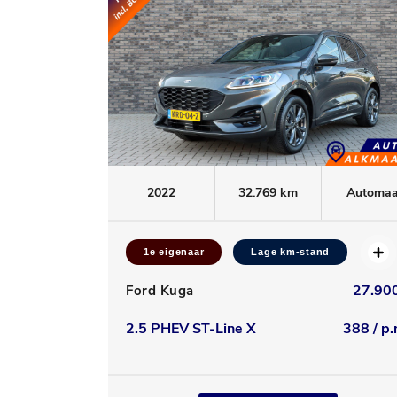
2022
32.769 km
Automaa
1e eigenaar
Lage km-stand
27.900
Ford Kuga
2.5 PHEV ST-Line X
388 / p.