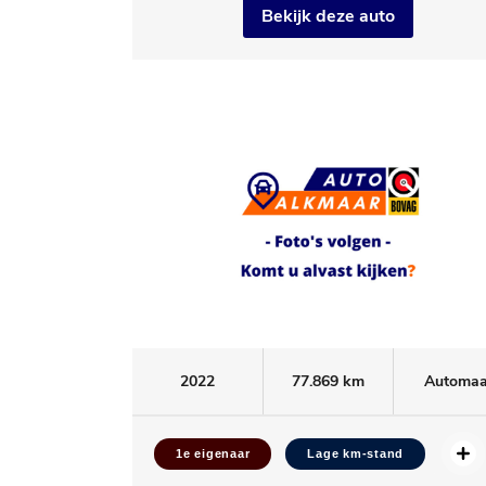
Bekijk deze auto
2022
77.869 km
Automaa
1e eigenaar
Lage km-stand