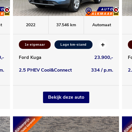
t
2022
37.546 km
Automaat
1e eigenaar
Lage km-stand
,-
23.900,-
Ford Kuga
F
m.
2.5 PHEV Cool&Connect
334 / p.m.
2
Bekijk deze auto