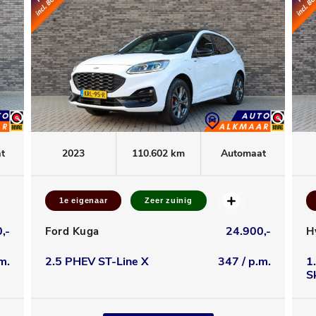
t
2023
110.602 km
Automaat
1e eigenaar
Zeer zuinig
,-
24.900,-
Ford Kuga
H
m.
2.5 PHEV ST-Line X
347 / p.m.
1
S