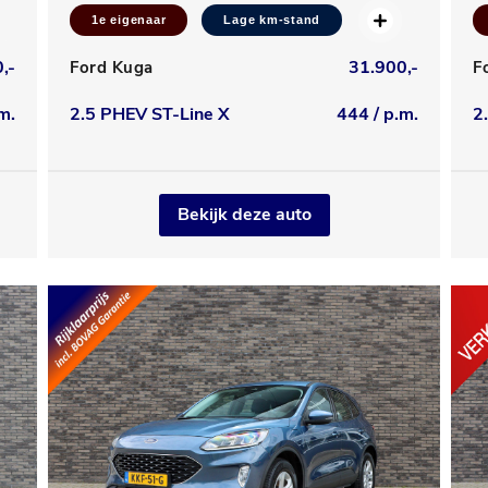
1e eigenaar
Lage km-stand
,-
31.900,-
Ford Kuga
F
m.
2.5 PHEV ST-Line X
444 / p.m.
2
Bekijk deze auto