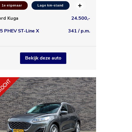
1e eigenaar
Lage km-stand
24.500,-
ord Kuga
.5 PHEV ST-Line X
341 / p.m.
Bekijk deze auto