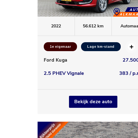
2022
56.612 km
Automaa
1e eigenaar
Lage km-stand
27.500
Ford Kuga
2.5 PHEV Vignale
383 / p.
Bekijk deze auto