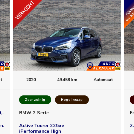
t
2020
49.458 km
Automaat
Zeer zuinig
Hoge instap
,-
BMW 2 Serie
F
m.
Active Tourer 225xe
2
iPerformance High