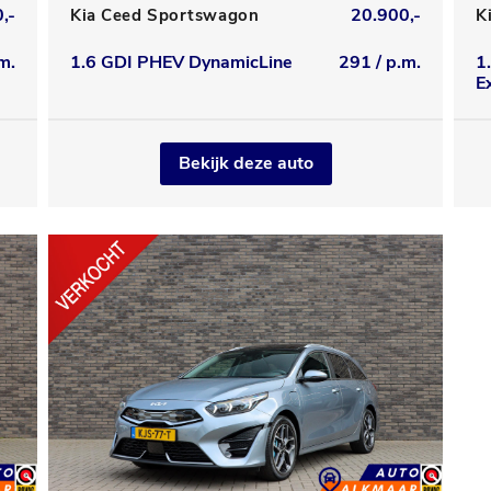
,-
20.900,-
Kia Ceed Sportswagon
K
m.
1.6 GDI PHEV DynamicLine
291 / p.m.
1
E
Bekijk deze auto