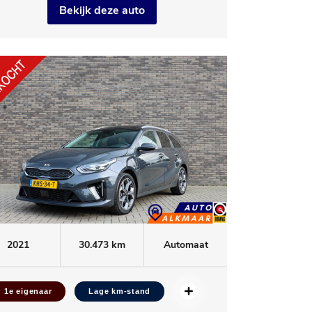
Bekijk deze auto
2021
30.473 km
Automaat
1e eigenaar
Lage km-stand