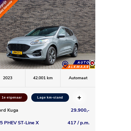
2023
42.001 km
Automaat
1e eigenaar
Lage km-stand
29.900,-
ord Kuga
.5 PHEV ST-Line X
417 / p.m.