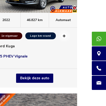
2022
46.827 km
Automaat
1e eigenaar
Lage km-stand
+3185 4
ord Kuga
Praam 7
.5 PHEV Vignale
085 400
Bekijk deze auto
info@au