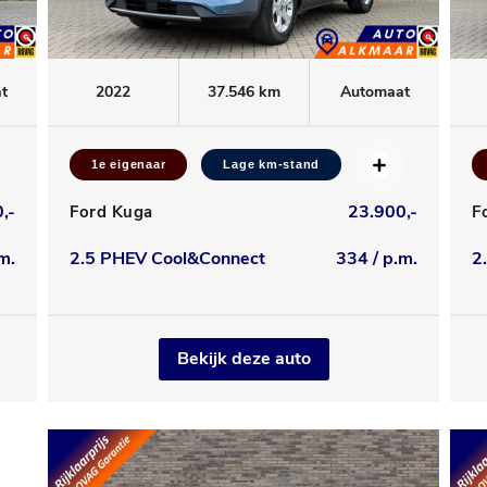
t
2022
37.546 km
Automaat
1e eigenaar
Lage km-stand
,-
23.900,-
Ford Kuga
F
m.
2.5 PHEV Cool&Connect
334 / p.m.
2
Bekijk deze auto