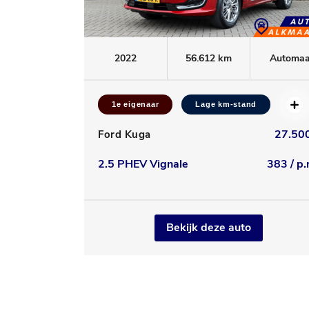
2022
56.612 km
Automaa
1e eigenaar
Lage km-stand
27.500
Ford Kuga
2.5 PHEV Vignale
383 / p.
Bekijk deze auto