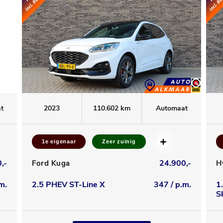
t
2023
110.602 km
Automaat
1e eigenaar
Zeer zuinig
,-
24.900,-
Ford Kuga
H
m.
2.5 PHEV ST-Line X
347 / p.m.
1
S