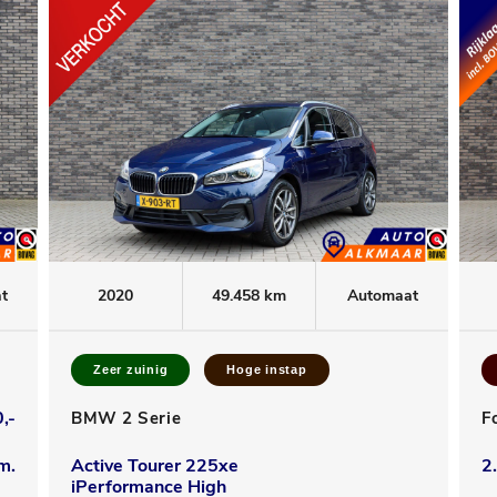
t
2020
49.458 km
Automaat
Zeer zuinig
Hoge instap
,-
BMW 2 Serie
F
m.
Active Tourer 225xe
2
iPerformance High