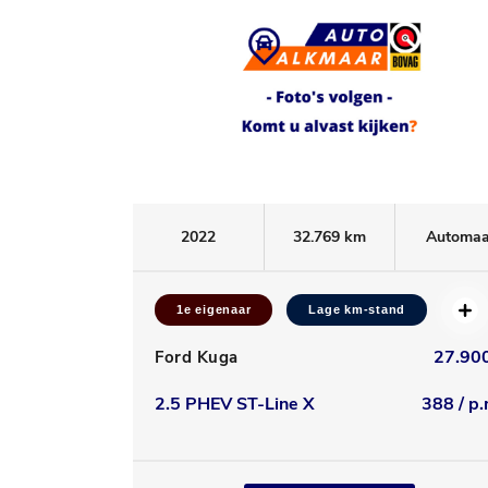
2022
32.769 km
Automaa
1e eigenaar
Lage km-stand
27.900
Ford Kuga
2.5 PHEV ST-Line X
388 / p.