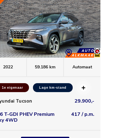
2022
59.186 km
Automaat
1e eigenaar
Lage km-stand
29.900,-
yundai Tucson
.6 T-GDI PHEV Premium
417 / p.m.
ky 4WD